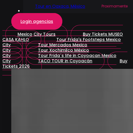
Tour en Oaxaca, México
Get in Touch
Login agencias
Mexico City Tours
Buy Tickets MUSEO
CASA KAHLO
Tour Frida's Footsteps Mexico
City
Tour Mercados Mexico
City
Tour Xochimilco México
City
Tour Frida´s life in Coyoacan Mexico
City
TACO TOUR in Coyoacán
Buy
Tickets 2026