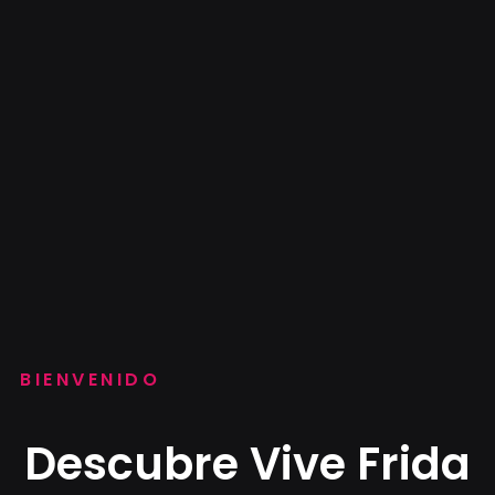
Vive Frida
Difunde y promueve la riqueza cultural de México a travé
Our Tours
World Cup 2026 Tours
BIENVENIDO